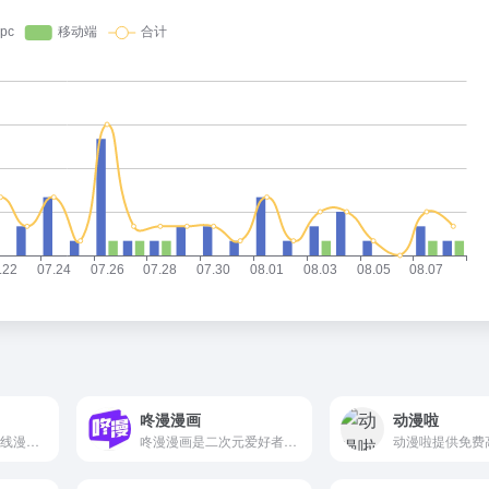
咚漫漫画
动漫啦
yymanhua是免费在线漫画阅读平台，专注提供海量高清日漫资源，涵盖热血、恋爱、奇幻等多种题材。无需注册即可畅读，更新速度极快，是漫迷追看热门日漫新番的理想选择。
咚漫漫画是二次元爱好者的正版漫画阅读平台，提供200+部高清韩漫与原创作品，每日更新。通过咚咚卡订阅可享折扣，但部分内容需付费解锁，海外用户建议提前了解。