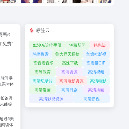
标签云
c漫画
免费”
默沙东诊疗手册
鸿蒙新闻
鸭先知
鸠摩搜索
鲁大师天梯榜
鱼塘社影视
高音质音乐
高速下载
高质量GIF
高等教育
高清资源
高清视频
仅能阅读
高清纪录片
高清电影资源
高清电影
在实际体
高清漫画
高清日剧
高清插画
些长篇漫
高清影视资源
高清影视
未能提
超过5美
的阅读体