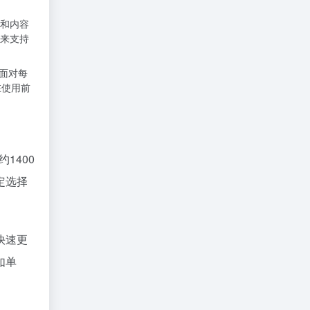
宽和内容
来支持
面对每
在使用前
1400
定选择
快速更
如单