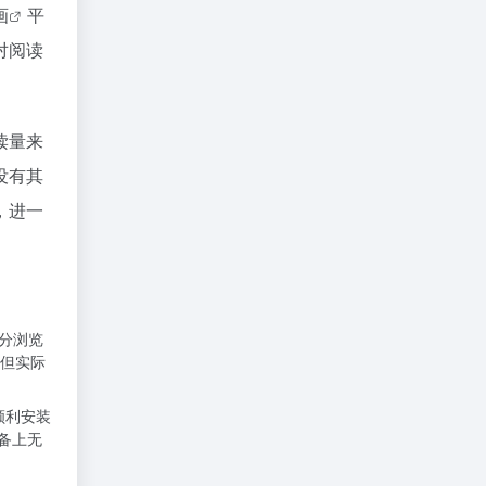
画
平
对阅读
读量来
没有其
，进一
部分浏览
但实际
顺利安装
设备上无