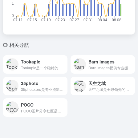
相关导航
Tookapic
Barn Images
Tookapic是一个独特的付费摄影日记平台，主攻365天摄影项目，通过游戏化激励用户每日记录生活。它提供无广告、纯粹的摄影社区，帮助用户提升摄影技能并发现日常之美。年费方案可节省27%。
Barn Images提供专业摄影师拍摄的免费高质量商用图片，无需注册即可下载。图片分辨率可达4896x3264，适合设计师、博主和内容创作者用于各种项目。
35photo
天空之城
35photo.pro是专业摄影师作品分享社区，严格审核确保作品质量，提供35AWARDS国际摄影赛事参与机会，但所有图片受版权保护，需作者授权才能使用。
天空之城是全球领先的无人机航拍影像社区，汇聚来自140多个国家的高质量航拍图片、视频与专业教程。用户可免费浏览作品、学习技能、参与年度大赛，是航拍爱好者获取灵感、提升技艺的理想平台。
POCO
POCO图片分享社区是领先的时尚图片分享平台，最大的以原创图...