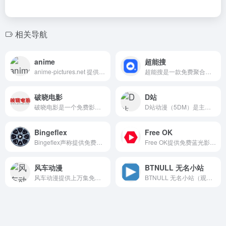
相关导航
anime
超能搜
anime-pictures.net 提供超70万张免费动漫壁纸，支持高清下载，无需注册。界面清爽无广告，加载速度快，是动漫爱好者获取高质量图片的理想选择。平台主攻图片收集，而非社区互动。
超能搜是一款免费聚合网盘资源搜索引擎，成立于2019年，它整合了白马盘、大圣盘等多个主流网盘搜索工具，帮助用户高效查找影视、书籍、软件等各类网盘资源，提供无广告的简洁搜索体验。
破晓电影
D站
破晓电影是一个免费影视下载磁力站，提供海量电影、电视剧、动漫等高清资源。支持迅雷、磁力链接及网盘下载，满足电影爱好者便捷获取与在线点播需求。资源更新及时，无需登录即可使用。
D站动漫（5DM）是主攻二次元动漫的免费在线观看平台。提供海量高清番剧资源，支持弹幕互动，解决动漫爱好者找番需求。无广告体验，界面简洁，更新迅速。
Bingeflex
Free OK
Bingeflex声称提供免费高清美日韩剧在线观看平台，支持1080P画质和多语言字幕切换，但其信任评分仅40/100，且曾出现部署暂停。用户需警惕其内容来源合法性、数据安全风险与平台稳定性问题，
Free OK提供免费蓝光影视、动漫、电视剧在线观看服务。声称每日第一时间更新，并主打无卡顿、无广告体验。本站聚合网络资源，满足用户对高清、最新免费内容的需求。
风车动漫
BTNULL 无名小站
风车动漫提供上万集免费高清动漫在线观看与下载服务，无需注册即可流畅追番。涵盖日本、国产等各类动漫作品，每日更新，全面满足动漫爱好者的在线观看需求。
BTNULL 无名小站（观影GYING）聚合电影、剧集、综艺、动漫等高清影视资源，支持1080P蓝光画质，提供磁力链接与多种网盘下载，让用户无需付费即可在线观看