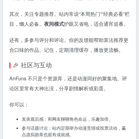
其次，关注专题推荐。站内常设“本周热门”“经典必看”栏
目，懒人必备。
夜间模式
护眼又省电，适合通宵追番。
还有，多参与评分和评论。你的反馈能帮助算法推荐更
合口味的作品。记住，定期清理缓存，播放更流畅。
🎉 社区与互动
AnFuns 不只是个资源库，还是动漫同好的聚集地。评
论区里常有大神出没，分享剧情解析或彩蛋。
你可以：
发表观后感：和网友聊聊角色命运，乐趣加倍。
参与话题讨论：站内定期举办动漫竞猜或投票活动，赢
点虚拟勋章也挺有成就感。