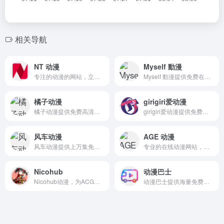
相关导航
NT 动漫
Myself 動漫
专注的动漫的网站，立志为广大动漫迷提供一个在线看动漫的好平台。
Myself 動漫提供免费在线动漫观看服务，汇聚海量资源，支持社区互动。用户可免费追番，但需注意其2024年7月1日停止更新的公告，以及播放稳定性问题。
橘子动漫
girigiri爱动漫
橘子动漫提供免费高清晰动漫在线观看服务，片源更新及时，支持手机、平板、电脑多端自适应播放。动漫迷可在此追新番、看经典，享受流畅观影体验，无需注册或付费。
girigiri爱动漫提供免费高清动漫在线观看，聚合海量新番与经典老番，更新速度快至与日本同步。支持720P至4K画质，多数内容无广告但部分海外片源可能含广告，需稳定网络环境观看。
风车动漫
AGE 动漫
风车动漫提供上万集免费高清动漫在线观看与下载服务，无需注册即可流畅追番。涵盖日本、国产等各类动漫作品，每日更新，全面满足动漫爱好者的在线观看需求。
专业的在线动漫网站，动漫免费在线观看，高品质画质，实时更新...
Nicohub
动漫巴士
Nicohub动漫，为ACG爱好者提供番剧、漫画、轻小说综合性免费观看体验。支持多档画质、夜间模式与个性化阅读设置，移动端自适应，无广告打扰。
动漫巴士提供海量免费高清动漫在线观看，涵盖国漫日漫等多种类型。无需注册、无广告，支持多设备流畅追番，是动漫爱好者寻找最新、经典动漫的理想选择。